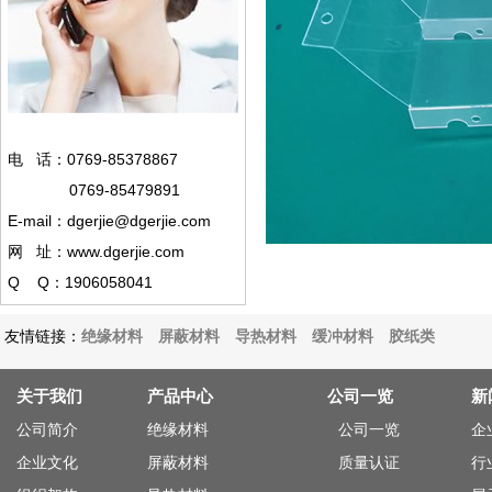
电 话：0769-85378867
0769-85479891
E-mail：dgerjie@dgerjie.com
网 址：www.dgerjie.com
Q Q：1906058041
友情链接：
绝缘材料
屏蔽材料
导热材料
缓冲材料
胶纸类
关于我们
产品中心
公司一览
新
公司简介
绝缘材料
公司一览
企
企业文化
屏蔽材料
质量认证
行