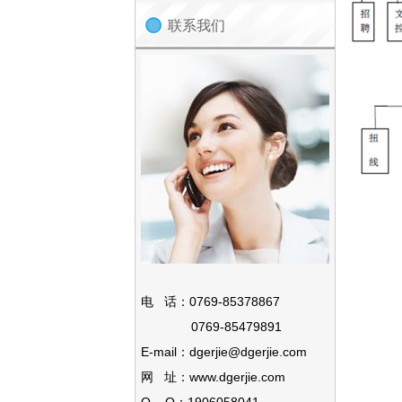
联系我们
电 话：0769-85378867
0769-85479891
E-mail：dgerjie@dgerjie.com
网 址：www.dgerjie.com