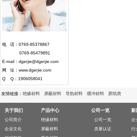
电 话：0769-85378867
0769-85479891
E-mail：dgerjie@dgerjie.com
网 址：www.dgerjie.com
Q Q：1906058041
友情链接：
绝缘材料
屏蔽材料
导热材料
缓冲材料
胶纸类
关于我们
产品中心
公司一览
新
公司简介
绝缘材料
公司一览
企
企业文化
屏蔽材料
质量认证
行