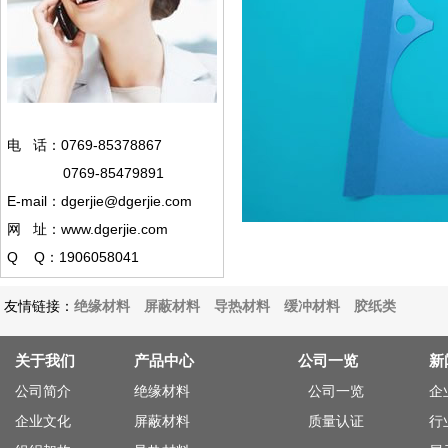
电 话：0769-85378867
0769-85479891
E-mail：dgerjie@dgerjie.com
网 址：www.dgerjie.com
Q Q：1906058041
友情链接：
绝缘材料
屏蔽材料
导热材料
缓冲材料
胶纸类
关于我们
产品中心
公司一览
新
公司简介
绝缘材料
公司一览
企
企业文化
屏蔽材料
质量认证
行