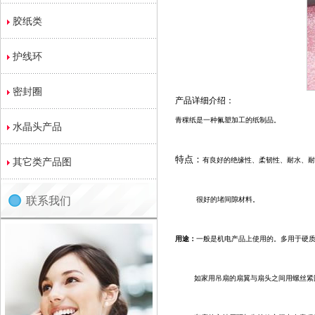
胶纸类
护线环
密封圈
产品详细介绍：
青稞纸是一种氟塑加工的纸制品。
水晶头产品
特点：
其它类产品图
有良好的绝缘性、柔韧性、耐水、
联系我们
很好的堵间隙材料。
用途
：
一般是机电产品上使用的。多用于硬
如家用吊扇的扇翼与扇头之间用螺丝紧固