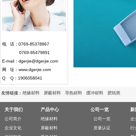
电 话：0769-85378867
0769-85479891
E-mail：dgerjie@dgerjie.com
网 址：www.dgerjie.com
Q Q：1906058041
友情链接：
绝缘材料
屏蔽材料
导热材料
缓冲材料
胶纸类
关于我们
产品中心
公司一览
新
公司简介
绝缘材料
公司一览
企
企业文化
屏蔽材料
质量认证
行