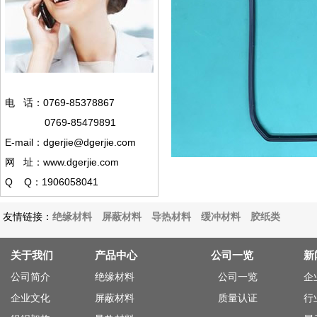
电 话：0769-85378867
0769-85479891
E-mail：dgerjie@dgerjie.com
网 址：www.dgerjie.com
Q Q：1906058041
友情链接：
绝缘材料
屏蔽材料
导热材料
缓冲材料
胶纸类
关于我们
产品中心
公司一览
新
公司简介
绝缘材料
公司一览
企
企业文化
屏蔽材料
质量认证
行